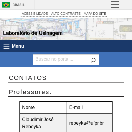
BRASIL
Simplifique!
ACESSIBILIDADE
ALTO CONTRASTE
MAPA DO SITE
Comunica BR
Laboratório de Usinagem
Participe
Acesso à informação
Menu
Legislação
Canais
CONTATOS
Professores:
Nome
E-mail
Claudimir José
rebeyka@ufpr.br
Rebeyka